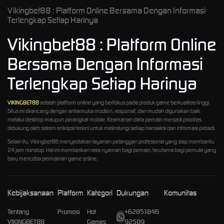
Vikingbet88 : Platform Online Bersama Dengan Informasi
Terlengkap Setiap Harinya
Vikingbet88 : Platform Online
Bersama Dengan Informasi
Terlengkap Setiap Harinya
VIKINGBET88
adalah platform online yang berfokus pada produk game berkualitas tinggi.
Situs ini dirancang dengan antarmuka modern, responsif, dan mudah digunakan baik
melalui desktop maupun perangkat mobile. Keamanan data pemain menjadi prioritas,
didukung oleh sistem enkripsi terkini untuk melindungi setiap transaksi dan informasi pribadi.
Selain itu, Vikingbet88 menyediakan layanan pelanggan profesional yang siap membantu
24 jam nonstop. Hal ini memberikan rasa nyaman bagi pemain, terutama bagi pemula yang
baru mencoba permainan game online.
Kebijaksanaan
Platform
Kategori
Dukungan
Komunitas
Tentang
Promosi
Hot
+62851846
VIKINGBET88
Games
92509