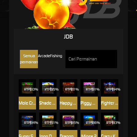
JDB
Semua
Arcade
Fishing
permainan
RTP
93%
RTP
95%
RTP
81%
RTP
91%
RTP
94%
Mole Crash
Shade Dragons Fishing
Happy New Year
Piggy Bank TapTap
Fighter Fire
RTP
94%
RTP
91%
RTP
85%
RTP
86%
RTP
93%
Super Super Fruit
Jogo Do Bicho
Dragon Master
Mines 2
Crazy King Kong