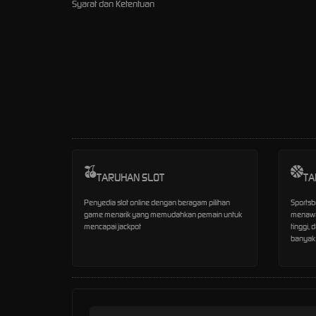
Syarat dan Ketentuan
TARUHAN SLOT
TA
Penyedia slot online dengan beragam pilihan
Sportsb
game menarik yang memudahkan pemain untuk
menawar
mencapai jackpot
tinggi,
banyak 