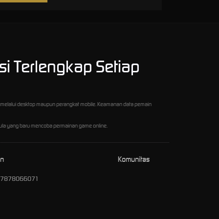
si Terlengkap Setiap
aik melalui desktop maupun perangkat mobile. Keamanan data pemain
mula yang baru mencoba permainan game online.
n
Komunitas
87878066071