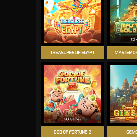
TREASURES OF EGYPT
MASTER OF
GOD OF FORTUNE 2
GEMS