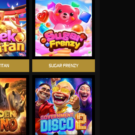
Starlight Princess™ 1000
TITAN
SUGAR FRENZY