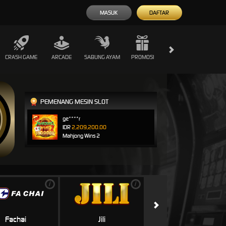
MASUK
DAFTAR
CRASH GAME
ARCADE
SABUNG AYAM
PROMOSI
PEMENANG MESIN SLOT
ge****r
IDR
2,209,200.00
Mahjong Wins 2
ge****r
IDR
1,891,200.00
Mahjong Wins 2
i
i
i
ge****r
IDR
1,568,400.00
No Limit City
Mahjong Wins 2
Fachai
Jili
pilkad****4