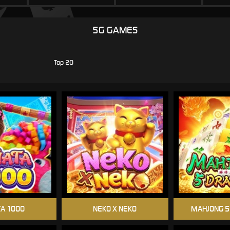
5G GAMES
Top 20
TA 1000
NEKO X NEKO
MAHJONG 5