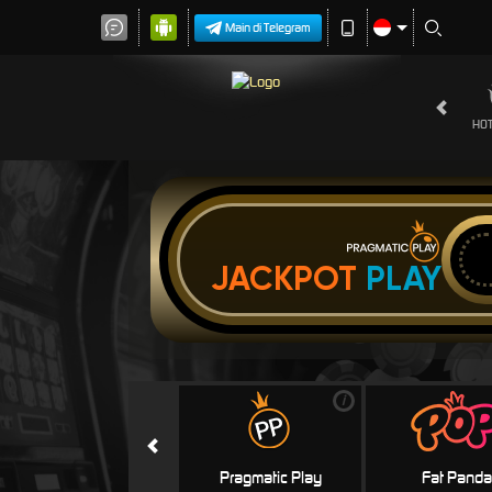
Main di Telegram
HO
JACKPOT
PLAY
i
Pragmatic Play
Fat Pand