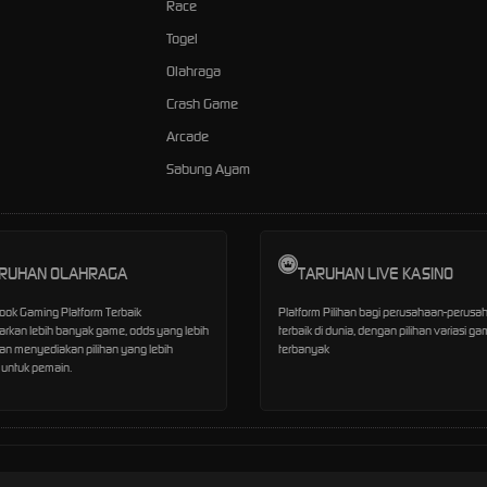
Race
Togel
Olahraga
Crash Game
Arcade
Sabung Ayam
RUHAN OLAHRAGA
TARUHAN LIVE KASINO
ook Gaming Platform Terbaik
Platform Pilihan bagi perusahaan-perusa
kan lebih banyak game, odds yang lebih
terbaik di dunia, dengan pilihan variasi g
 dan menyediakan pilihan yang lebih
terbanyak
untuk pemain.