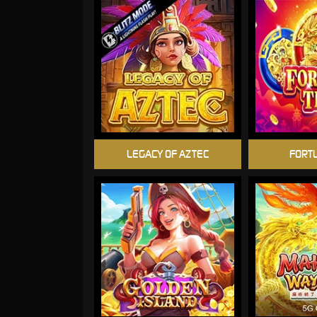
LEGACY OF AZTEC
FORTU