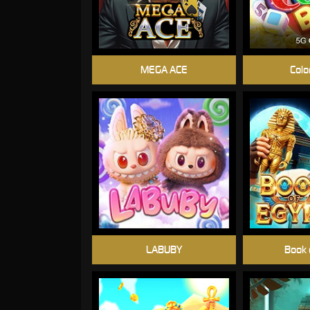
MEGA ACE
Colo
LABUBY
Book 