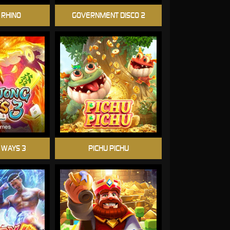
 RHINO
GOVERNMENT DISCO 2
 WAYS 3
PICHU PICHU