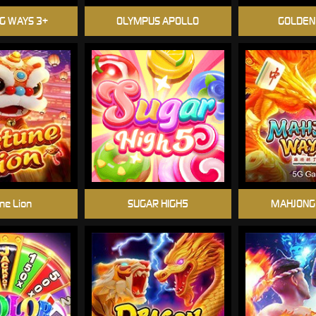
G WAYS 3+
OLYMPUS APOLLO
GOLDEN
ne Lion
SUGAR HIGH5
MAHJONG