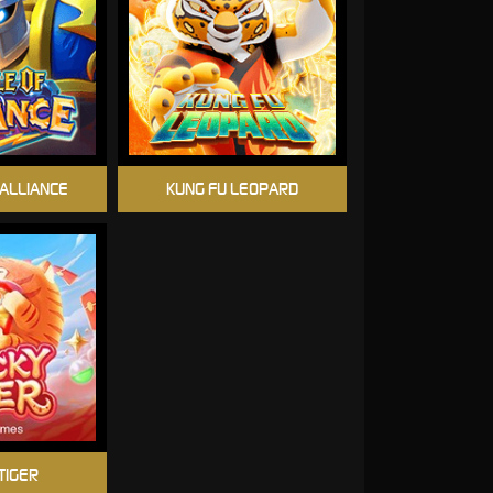
 ALLIANCE
KUNG FU LEOPARD
TIGER