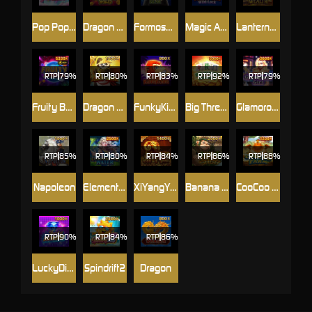
Pop Pop Candy
Dragon Soar - Hyper Wild
Formosa Bear
Magic Ace WILD LOCK
LanternWealth
RTP
79%
RTP
80%
RTP
83%
RTP
92%
RTP
79%
Fruity Bonanza
Dragon Warrior
FunkyKingKong
Big Three Dragons
Glamorous Girl
RTP
85%
RTP
80%
RTP
84%
RTP
86%
RTP
88%
Napoleon
Elemental Link Water
XiYangYang
Banana Saga
CooCoo Farm
RTP
90%
RTP
84%
RTP
86%
LuckyDiamond
Spindrift2
Dragon