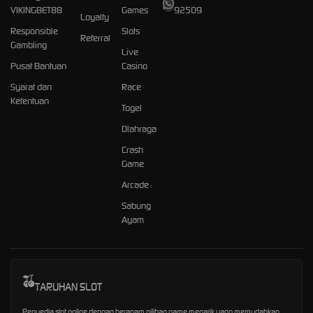
VIKINGBET88
Games
92509
Loyalty
Responsible
Slots
Referral
Gambling
Live
Pusat Bantuan
Casino
Syarat dan
Race
Ketentuan
Togel
Olahraga
Crash
Game
Arcade
Sabung
Ayam
TARUHAN SLOT
Penyedia slot online dengan beragam pilihan game menarik yang memudahkan