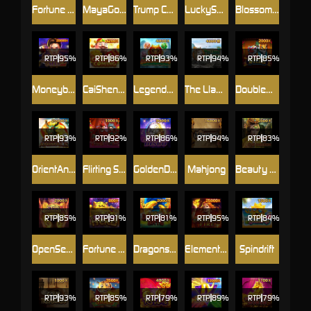
Fortune Treasure
MayaGoldCrazy
Trump Card
LuckySeven
Blossom of Wealth
RTP
95%
RTP
86%
RTP
93%
RTP
94%
RTP
85%
Moneybags Man 2
CaiShen Coming
Legendary5
The Llama Adventure
DoubleWilds
RTP
93%
RTP
92%
RTP
86%
RTP
94%
RTP
83%
OrientAnimals
Flirting Scholar Tang
GoldenDisco
Mahjong
Beauty And The Kingdom
RTP
85%
RTP
91%
RTP
81%
RTP
95%
RTP
84%
OpenSesameII
Fortune Neko
DragonsGate
Elemental Link Fire
Spindrift
RTP
93%
RTP
85%
RTP
79%
RTP
89%
RTP
79%