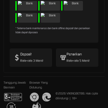
* Selama bank maintenance dan bank offline deposit dan penarikan
tidak dapat diproses
Deposit
Penarikan
Rata-rata 3 Menit
Rata-rata 5 Menit
Tanggung Jawab
Browser Yang
Bermain
Didukung
©2026 VIKINGBET88. Hak cipta
dilindungi | 18+