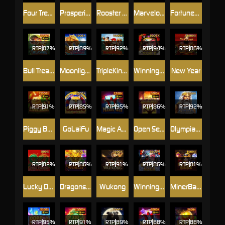
Four Treasures
Prosperity Tiger
Rooster In Love
MarvelousIV
FortuneHorse
RTP
87%
RTP
89%
RTP
92%
RTP
94%
RTP
86%
Bull Treasure
Moonlight Treasure
TripleKingKong
Winning Mask II
New Year
RTP
91%
RTP
85%
RTP
95%
RTP
86%
RTP
92%
Piggy Bank
GoLaiFu
Magic Ace
Open Sesame Mega
Olympian Temple
RTP
82%
RTP
86%
RTP
91%
RTP
86%
RTP
81%
Lucky Dragons
DragonsWorld
Wukong
Winning Mask
MinerBabe
RTP
95%
RTP
91%
RTP
89%
RTP
88%
RTP
88%