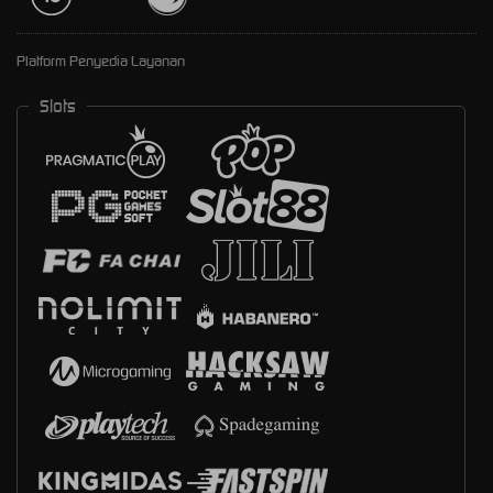
Platform Penyedia Layanan
Slots