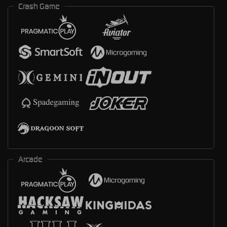
Crash Game
Arcade