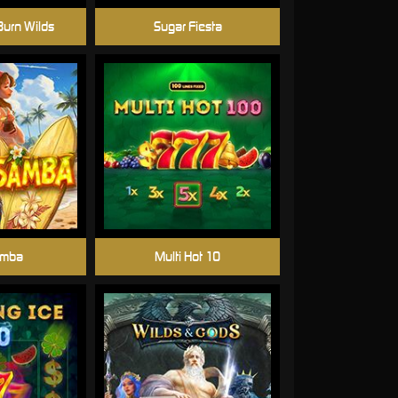
Burn Wilds
Sugar Fiesta
amba
Multi Hot 10