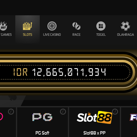
T GAMES
SLOTS
LIVE CASINO
RACE
TOGEL
OLAHRAGA
IDR
12,665,071,934
i
i
i
a
PG Soft
Slot88 x PP