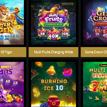
 Of Tiger
Multi Fruits Charging Wilds
Gems Crown Ch