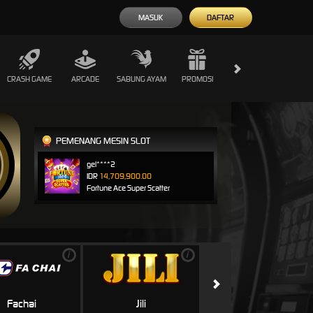
MASUK
DAFTAR
CRASH GAME
ARCADE
SABUNG AYAM
PROMOSI
PEMENANG MESIN SLOT
gel****2
IDR
14,709,900.00
Fortune Ace Super Scatter
m****1
IDR
10,826,400.00
Gates of Gatot Kaca 1000
i
i
i
asuk****u
IDR
7,385,500.00
No Limit City
Gates of Olympus 1000
Fachai
Jili
gel****2