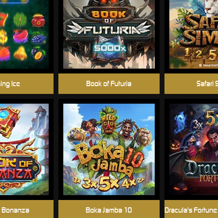
ing Ice
Book of Futuria
Safari 
f Bonanza
Boka Jamba 10