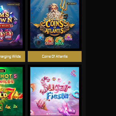
Fortune Ace Super Scatter
arging Wilds
Coins Of Atlantis