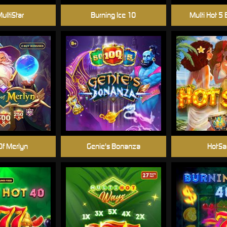
ultiStar
Burning Ice 10
Multi Hot 5 
Of Merlyn
Genie's Bonanza
HotS