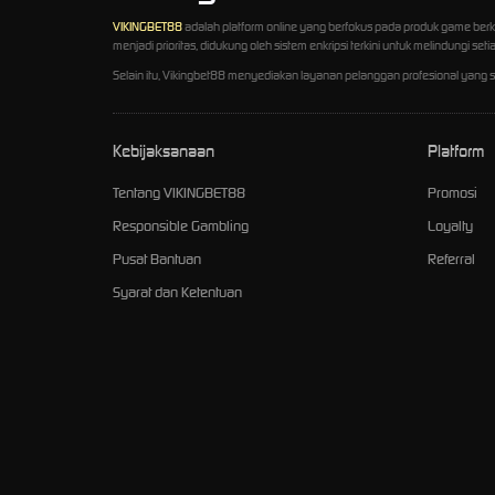
VIKINGBET88
adalah platform online yang berfokus pada produk game berk
menjadi prioritas, didukung oleh sistem enkripsi terkini untuk melindungi seti
Selain itu, Vikingbet88 menyediakan layanan pelanggan profesional yang
Kebijaksanaan
Platform
Tentang VIKINGBET88
Promosi
Responsible Gambling
Loyalty
Pusat Bantuan
Referral
Syarat dan Ketentuan