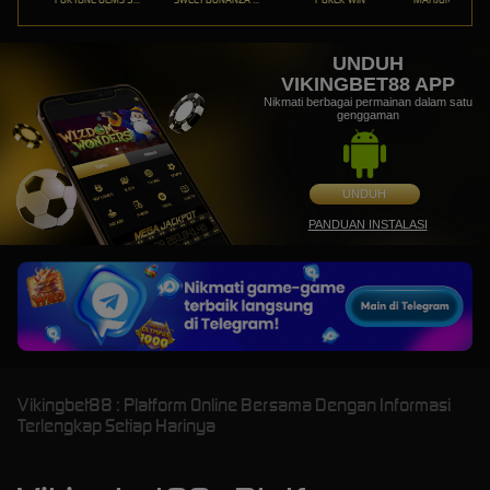
UNDUH
VIKINGBET88 APP
Nikmati berbagai permainan dalam satu
genggaman
UNDUH
PANDUAN INSTALASI
Vikingbet88 : Platform Online Bersama Dengan Informasi
Terlengkap Setiap Harinya