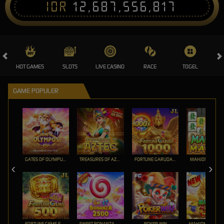
IDR
12,687,556,817
HOT GAMES
SLOTS
LIVE CASINO
RACE
TOGEL
OL
GAME POPULER
GATES OF OLYMPUS POP
TREASURES OF AZTEC
FORTUNE GARUDA 1000
MAHJONG MAX
FORTUNE GEMS 500
SWEET BONANZA 2500
POKER WIN